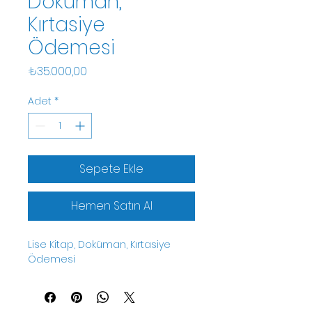
Doküman,
Kırtasiye
Ödemesi
Fiyat
₺35.000,00
Adet
*
Sepete Ekle
Hemen Satın Al
Lise Kitap, Doküman, Kırtasiye 
Ödemesi