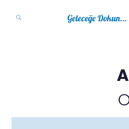
Geleceğe Dokun...
Ana Sayfa
Kurumsal ▽
A
O