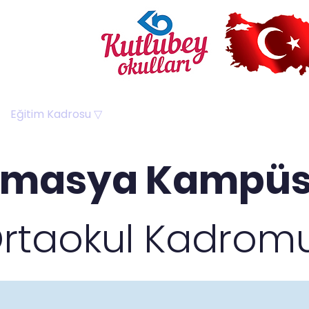
Eğitim Kadrosu ▽
Kampüslerimiz ▽
Veli Merke
masya Kampü
rtaokul Kadrom