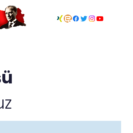
zi ▽
Haberler
İletişim
sü
uz