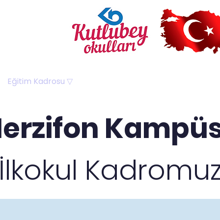
Eğitim Kadrosu ▽
Kampüslerimiz ▽
Veli Merke
erzifon Kampü
İlkokul Kadromu