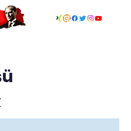
zi ▽
Haberler
İletişim
sü
z