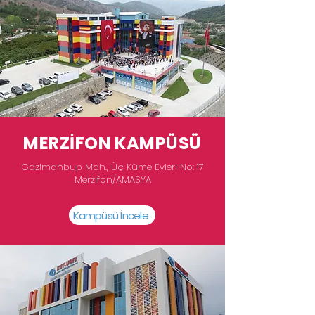
MERZİFON KAMPÜSÜ
Gazimahbup Mah., Üç Küme Evleri No: 17
Merzifon/AMASYA
Kampüsü İncele