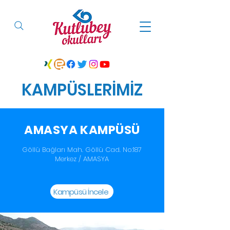
KAMPÜSLERİMİZ
AMASYA KAMPÜSÜ
Göllü Bağları Mah. Göllü Cad. No:187
Merkez / AMASYA
Kampüsü İncele