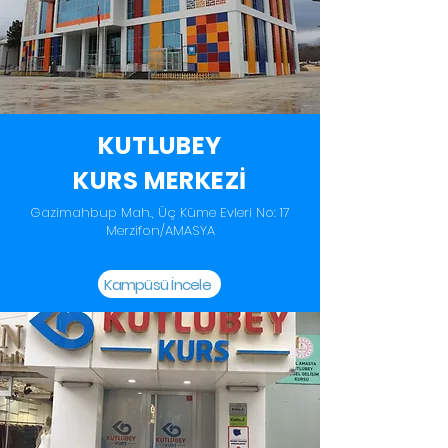
KUTLUBEY
KURS MERKEZİ
Gazimahbup Mah., Üç Küme Evleri No: 17
Merzifon/AMASYA
Kampüsü İncele