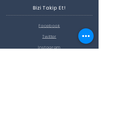
Bizi Takip Et!
Facebook
Twitter
Instagram
Youtube
İletişim
Göllü Bağları Mah.
Göllü Cad.
No:187 Merkez / AMASYA
Tel:
0358 218 99 66