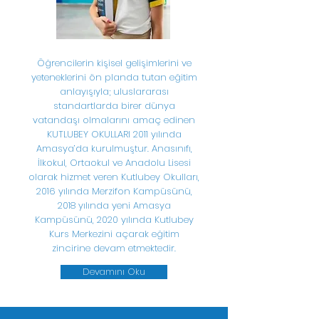
Öğrencilerin kişisel gelişimlerini ve
yeteneklerini ön planda tutan eğitim
anlayışıyla; uluslararası
standartlarda birer dünya
vatandaşı olmalarını amaç edinen
KUTLUBEY OKULLARI 2011 yılında
Amasya’da kurulmuştur. Anasınıfı,
İlkokul, Ortaokul ve Anadolu Lisesi
olarak hizmet veren Kutlubey Okulları,
2016 yılında Merzifon Kampüsünü,
2018 yılında yeni Amasya
Kampüsünü, 2020 yılında Kutlubey
Kurs Merkezini açarak eğitim
zincirine devam etmektedir.
Devamını Oku