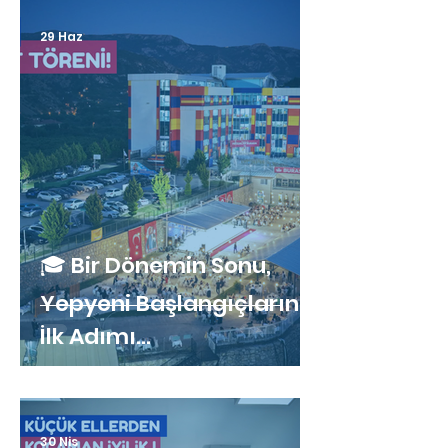
29 Haz
🎓 Bir Dönemin Sonu,
Yepyeni Başlangıçların
İlk Adımı…
30 Nis