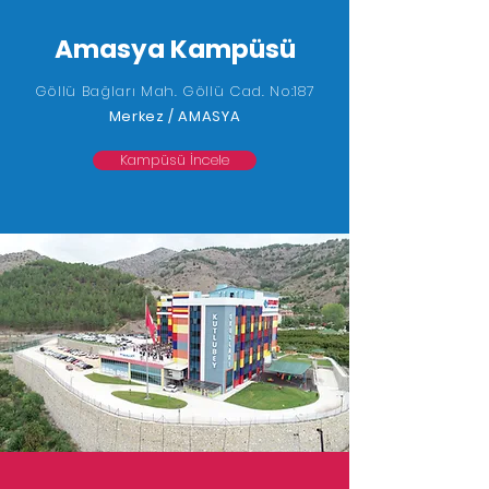
Amasya Kampüsü
Göllü Bağları Mah. Göllü Cad. No:187
Merkez / AMASYA
Kampüsü İncele