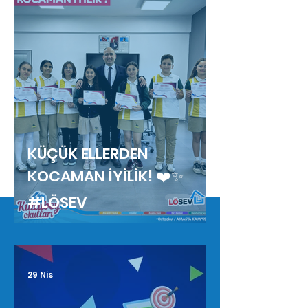
KÜÇÜK ELLERDEN
KOCAMAN İYİLİK! ❤️✨
#LÖSEV
Tüm Haberler
29 Nis