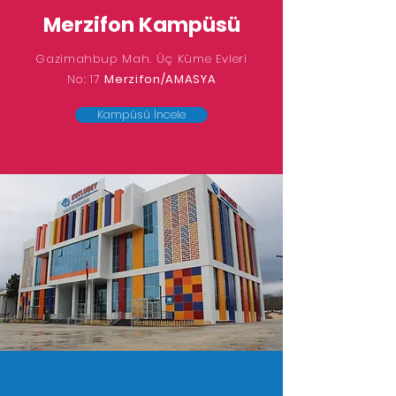
Merzifon Kampüsü
Gazimahbup Mah. Üç Küme Evleri
No: 17
Merzifon/AMASYA
Kampüsü İncele