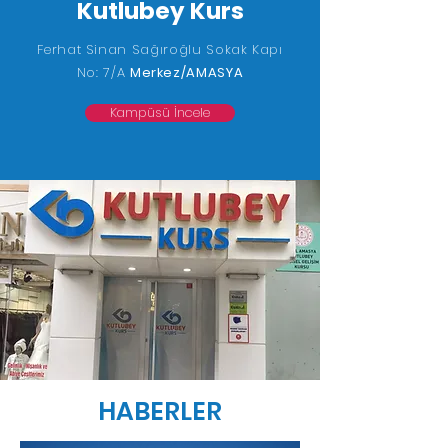
Kutlubey Kurs
Ferhat Sinan Sağıroğlu Sokak Kapı
No: 7/A
Merkez/AMASYA
Kampüsü İncele
HABERLER