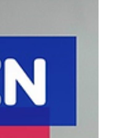
velilerimizle mezuniyet yemeğinde bir araya
geldik; öğrencilerimizin doyasıya eğlendiği,
kahkahaların ve unutulmaz anların geceye
eşlik ettiği çok