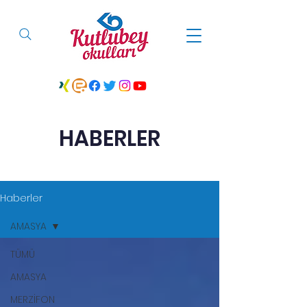
HABERLER
Haberler
AMASYA
TÜMÜ
AMASYA
MERZİFON