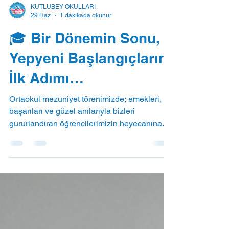
KUTLUBEY OKULLARI
29 Haz
1 dakikada okunur
🎓 Bir Dönemin Sonu,
Yepyeni Başlangıçların
İlk Adımı…
Ortaokul mezuniyet törenimizde; emekleri,
başarıları ve güzel anılarıyla bizleri
gururlandıran öğrencilerimizin heyecanına
hep birlikte ortak olduk. Törenimizde okul
birincisi, ikincisi ve üçüncüsü olan
öğrencilerimize başarı plaketleri takdim
edilirken, mezun olan tüm öğrencilerimize
mezuniyet belgeleri verildi. Ardından kıymetli